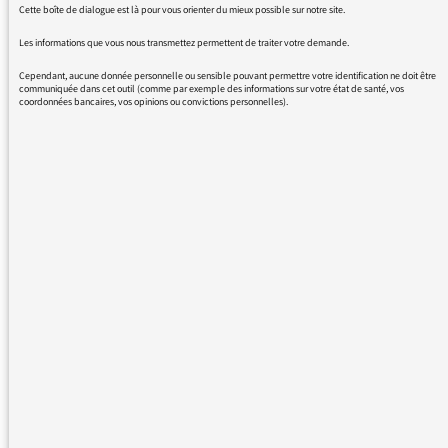
Cette boîte de dialogue est là pour vous orienter du mieux possible sur notre site.
coup je vais en profiter pour vous faire une
Les informations que vous nous transmettez permettent de traiter votre demande.
remarque sur la publicité sur vos antennes:
ELLES SONT INSUPPORTABLES ET
Cependant, aucune donnée personnelle ou sensible pouvant permettre votre identification ne doit être
communiquée dans cet outil (comme par exemple des informations sur votre état de santé, vos
ANXIOGÈNES
coordonnées bancaires, vos opinions ou convictions personnelles).
20/02/2017 - 11:45
Bonjour,
Nous rencontrons actuellement des
problèmes en sortie des équipements de la
Maison de Radio France, sur les départs vers