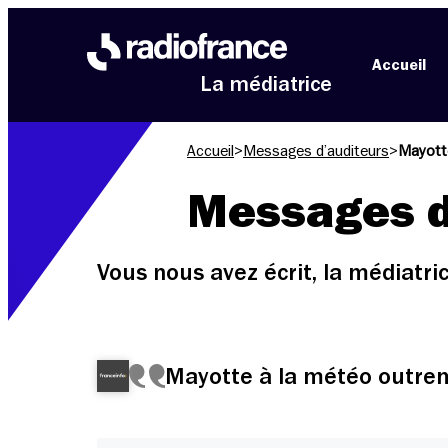
Aller au menu
Aller au contenu
Aller au pied de page
Accueil
La médiatrice
Accueil
>
Messages d’auditeurs
>
Mayotte
Messages d
Vous nous avez écrit, la médiatr
Mayotte à la météo outrem