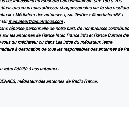
ous est impossible de répondre personnellement aux 150 à 200
utions que vous nous adressez chaque semaine sur le site
mediate
ebook « Médiateur des antennes », sur Twitter « @mediateurRF »
mail
mediateur@radiofrance.com
.
ns réponse personnelle de notre part, de nombreuses contributio
s sur les antennes de France Inter, France Info et France Culture da
-vous du médiateur
ou dans
Les infos du médiateur
, lettre
daire à destination de tous les responsables des antennes de Ra
e votre fidélité à nos antennes.
DENAES, médiateur des antennes de Radio France.