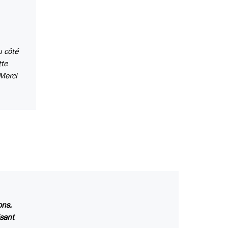
u côté
tte
 Merci
ons.
isant