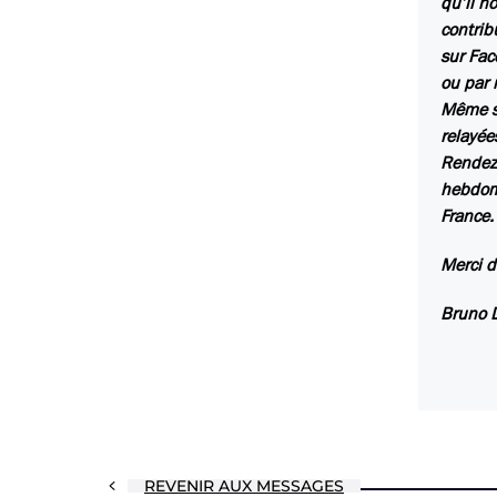
qu’il n
contrib
sur Fac
ou par 
Même sa
relayée
Rendez
hebdoma
France.
Merci d
Bruno 
REVENIR AUX MESSAGES