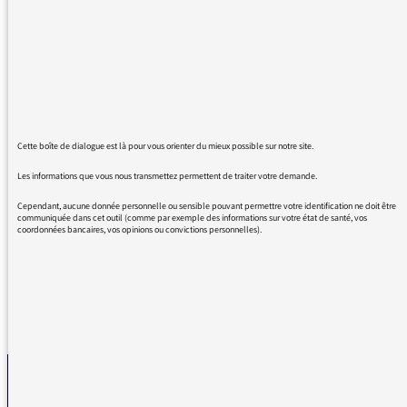
(dans la phrase : "il a fait son..."). Comme si
l'excuse devait être permanente. Pour une
profession qui accumule les bourdes et
approximations, c'est quand même étonnant.
Joli souvenir de cette journaliste de France
Inter qui annonçait un temps ensoleillé sur les
Vaucluse... Un peu de modestie serait une
Cette boîte de dialogue est là pour vous orienter du mieux possible sur notre site.
bonne idée. Et ne nous refaites pas le coup de
l'affaire Benalla avec le Stade de France
Les informations que vous nous transmettez permettent de traiter votre demande.
(débranchez-vous du Sénat et de Mélenchon
Cependant, aucune donnée personnelle ou sensible pouvant permettre votre identification ne doit être
!)
communiquée dans cet outil (comme par exemple des informations sur votre état de santé, vos
coordonnées bancaires, vos opinions ou convictions personnelles).
REVENIR AUX MESSAGES