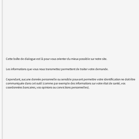
25/07/2016 - 9:55
Comme vous pouvez le constater le Médiateur
Cette boîte de dialogue est là pour vous orienter du mieux possible sur notre site.
et sa toute petite équipe répondent toujours à
Les informations que vous nous transmettez permettent de traiter votre demande.
vos messages
https://mediateur.radiofrance.com/messages/
Cependant, aucune donnée personnelle ou sensible pouvant permettre votre identification ne doit être
communiquée dans cet outil (comme par exemple des informations sur votre état de santé, vos
; mais en cette période de vacances nous
coordonnées bancaires, vos opinions ou convictions personnelles).
tournons à effectifs réduits donc merci pour
votre patience
REVENIR AUX MESSAGES