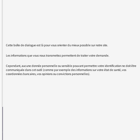
générosité pour nous tenir informes depuis
toutes ces années sur le théâtre des pays
plutôt dangereux a couvrir pour les
journalistes. Ne jamais oublier les risques que
ces personnes talentueuses prennent pour
nous rendre compte de la sante de ce monde.
Voila. Toutes mes meilleures ondes Mr
Cette boîte de dialogue est là pour vous orienter du mieux possible sur notre site.
Ouahmane. Un plaisir de vous écouter. Take
Les informations que vous nous transmettez permettent de traiter votre demande.
care.
Cependant, aucune donnée personnelle ou sensible pouvant permettre votre identification ne doit être
communiquée dans cet outil (comme par exemple des informations sur votre état de santé, vos
coordonnées bancaires, vos opinions ou convictions personnelles).
REVENIR AUX MESSAGES
La médiatrice