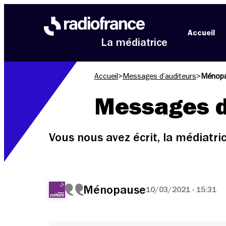
Aller au menu
Aller au contenu
Aller au pied de page
Accueil
La médiatrice
Accueil
>
Messages d’auditeurs
>
Ménop
Messages d
Vous nous avez écrit, la médiatr
Ménopause
10/03/2021 - 15:31