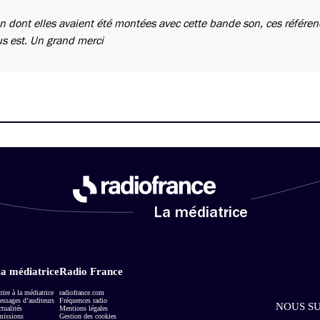
çon dont elles avaient été montées avec cette bande son, ces référe
us est. Un grand merci
La médiatrice
a médiatrice
Radio France
rire à la médiatrice
radiofrance.com
ssages d’auditeurs
Fréquences radio
NOUS SU
tualités
Mentions légales
missions
Gestion des cookies