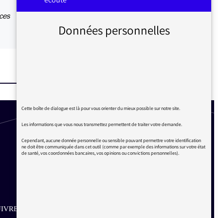
nces
Données personnelles
Cette boîte de dialogue est là pour vous orienter du mieux possible sur notre site.
Les informations que vous nous transmettez permettent de traiter votre demande.
Cependant, aucune donnée personnelle ou sensible pouvant permettre votre identification
ne doit être communiquée dans cet outil (comme par exemple des informations sur votre état
de santé, vos coordonnées bancaires, vos opinions ou convictions personnelles).
IVRE SUR LES RÉSEAUX