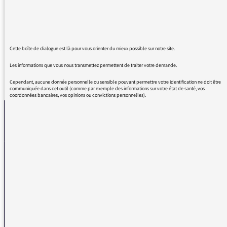
Et je me permets de lui passer le bonjour,
l'ayant connu il y a fort longtemps.
Merci à France Inter pour ses émissions.
Cette boîte de dialogue est là pour vous orienter du mieux possible sur notre site.
Les informations que vous nous transmettez permettent de traiter votre demande.
REVENIR AUX MESSAGES
Cependant, aucune donnée personnelle ou sensible pouvant permettre votre identification ne doit être
communiquée dans cet outil (comme par exemple des informations sur votre état de santé, vos
coordonnées bancaires, vos opinions ou convictions personnelles).
La médiatrice
VOUS AVEZ UN PROBLÈME DE RÉCEPTION ?
Remplissez l’un de nos formulaires afin que nous puissions vous aider.