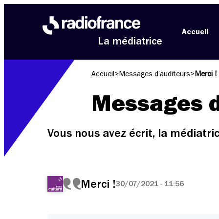
Aller au menu
Aller au contenu
Aller au pied de page
Accueil
La médiatrice
Accueil
>
Messages d’auditeurs
>
Merci !
Messages d
Vous nous avez écrit, la médiatr
Merci !
30/07/2021 - 11:56