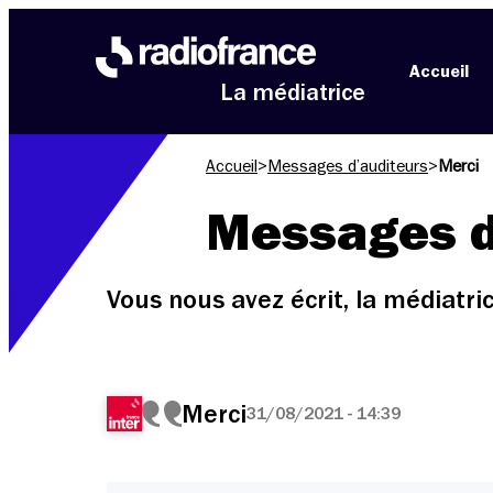
Aller au menu
Aller au contenu
Aller au pied de page
Accueil
La médiatrice
Accueil
>
Messages d’auditeurs
>
Merci
Messages d
Vous nous avez écrit, la médiatr
Merci
31/08/2021 - 14:39