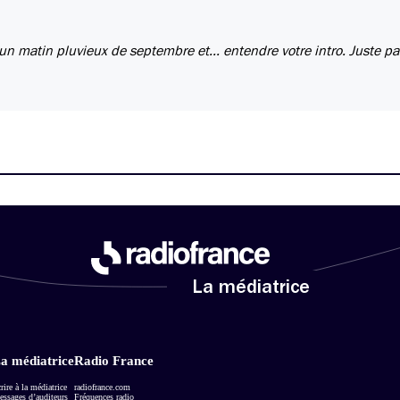
 un matin pluvieux de septembre et... entendre votre intro. Juste par
La médiatrice
a médiatrice
Radio France
rire à la médiatrice
radiofrance.com
ssages d’auditeurs
Fréquences radio