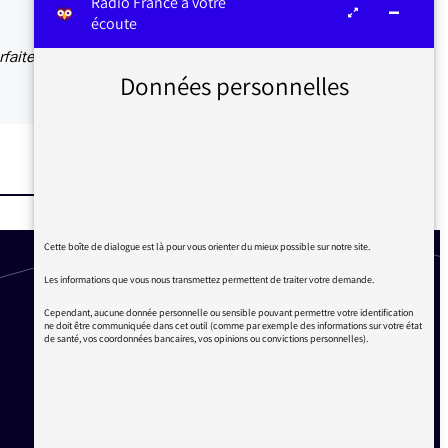
Radio France à votre
écoute
faite...
Données personnelles
Cette boîte de dialogue est là pour vous orienter du mieux possible sur notre site.
Les informations que vous nous transmettez permettent de traiter votre demande.
Cependant, aucune donnée personnelle ou sensible pouvant permettre votre identification
ne doit être communiquée dans cet outil (comme par exemple des informations sur votre état
de santé, vos coordonnées bancaires, vos opinions ou convictions personnelles).