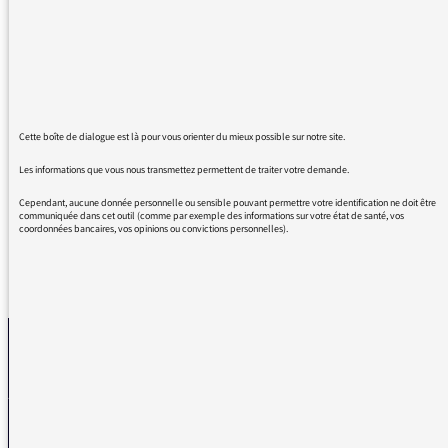
radio de cette qualité.
Nous venons de faire un trajet en voiture
Grenoble-Paris avec "Bouvard et Pécuchet". Un
régal. Mais aussi tous ces podcasts
passionnants. Vous êtes une équipe
précieuse.
Cette boîte de dialogue est là pour vous orienter du mieux possible sur notre site.
Faites une campagne sur le thème : "RADIO
FRANCE : TRESOR NATIONAL !"
Les informations que vous nous transmettez permettent de traiter votre demande.
Cependant, aucune donnée personnelle ou sensible pouvant permettre votre identification ne doit être
communiquée dans cet outil (comme par exemple des informations sur votre état de santé, vos
coordonnées bancaires, vos opinions ou convictions personnelles).
REVENIR AUX MESSAGES
La médiatrice