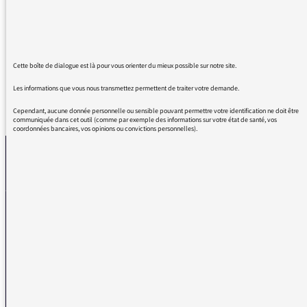
avant quand les jours et les heures me
convenaient mieux. Merci pour votre
empathie.
Cette boîte de dialogue est là pour vous orienter du mieux possible sur notre site.
Les informations que vous nous transmettez permettent de traiter votre demande.
REVENIR AUX MESSAGES
Cependant, aucune donnée personnelle ou sensible pouvant permettre votre identification ne doit être
communiquée dans cet outil (comme par exemple des informations sur votre état de santé, vos
coordonnées bancaires, vos opinions ou convictions personnelles).
La médiatrice
VOUS AVEZ UN PROBLÈME DE RÉCEPTION ?
Remplissez l’un de nos formulaires afin que nous puissions vous aider.