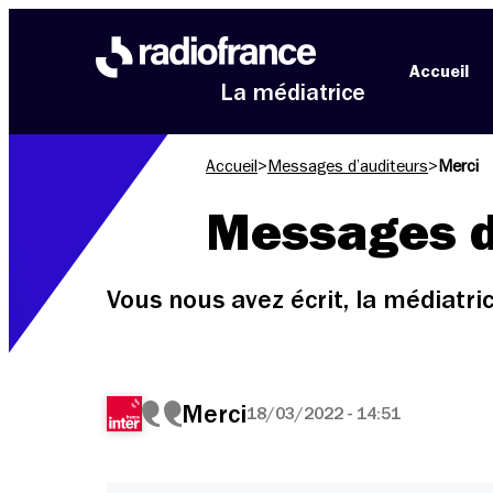
Aller au menu
Aller au contenu
Aller au pied de page
Accueil
La médiatrice
Accueil
>
Messages d’auditeurs
>
Merci
Messages d
Vous nous avez écrit, la médiatr
Merci
18/03/2022 - 14:51