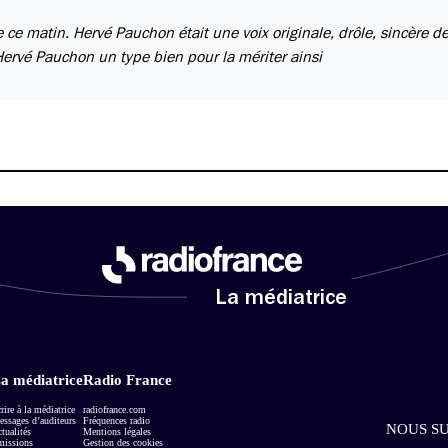
 ce matin. Hervé Pauchon était une voix originale, drôle, sincère d
Hervé Pauchon un type bien pour la mériter ainsi
La médiatrice
a médiatrice
Radio France
rire à la médiatrice
radiofrance.com
ssages d’auditeurs
Fréquences radio
NOUS SU
tualités
Mentions légales
missions
Gestion des cookies