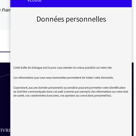
e France
Données personnelles
Cette boîte de dialogue est là pour vous orienter du mieux possible sur notre site.
Les informations que vous nous transmettez permettent de traiter votre demande.
Cependant, aucune donnée personnelle ou sensible pouvant permettre votre identification
ne doit être communiquée dans cet outil (comme par exemple des informations sur votre état
de santé, vos coordonnées bancaires, vos opinions ou convictions personnelles).
IVRE SUR LES RÉSEAUX