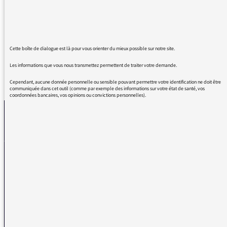
Sa fable de ce matin est pleine d’intelligence,
et de subtilité.
Je suis une fan absolue.
Cette boîte de dialogue est là pour vous orienter du mieux possible sur notre site.
Les informations que vous nous transmettez permettent de traiter votre demande.
REVENIR AUX MESSAGES
Cependant, aucune donnée personnelle ou sensible pouvant permettre votre identification ne doit être
communiquée dans cet outil (comme par exemple des informations sur votre état de santé, vos
coordonnées bancaires, vos opinions ou convictions personnelles).
La médiatrice
VOUS AVEZ UN PROBLÈME DE RÉCEPTION ?
Remplissez l’un de nos formulaires afin que nous puissions vous aider.