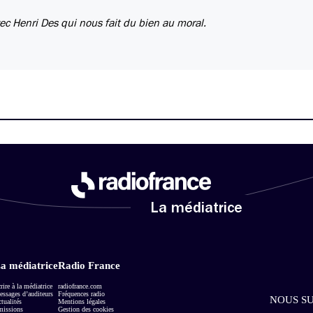
c Henri Des qui nous fait du bien au moral.
La médiatrice
a médiatrice
Radio France
rire à la médiatrice
radiofrance.com
ssages d’auditeurs
Fréquences radio
NOUS SU
tualités
Mentions légales
missions
Gestion des cookies