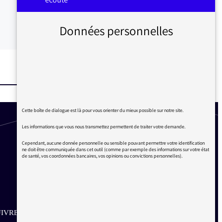
Données personnelles
Cette boîte de dialogue est là pour vous orienter du mieux possible sur notre site.
Les informations que vous nous transmettez permettent de traiter votre demande.
Cependant, aucune donnée personnelle ou sensible pouvant permettre votre identification
ne doit être communiquée dans cet outil (comme par exemple des informations sur votre état
de santé, vos coordonnées bancaires, vos opinions ou convictions personnelles).
IVRE SUR LES RÉSEAUX