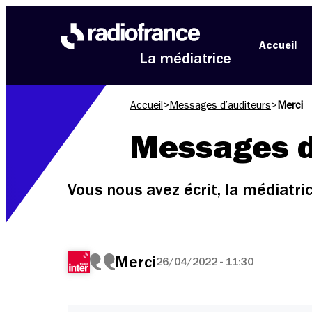
Aller au menu
Aller au contenu
Aller au pied de page
Accueil
La médiatrice
Accueil
>
Messages d’auditeurs
>
Merci
Messages d
Vous nous avez écrit, la médiatr
Merci
26/04/2022 - 11:30