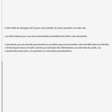
Erner et toute son équipe qui matin après
matin parle de la Syrie et des syriens pour
qu’on ne les oublie pas
D’avance merci
Claire beillevaire
Cette boîte de dialogue est là pour vous orienter du mieux possible sur notre site.
Les informations que vous nous transmettez permettent de traiter votre demande.
Cependant, aucune donnée personnelle ou sensible pouvant permettre votre identification ne doit être
communiquée dans cet outil (comme par exemple des informations sur votre état de santé, vos
coordonnées bancaires, vos opinions ou convictions personnelles).
REVENIR AUX MESSAGES
La médiatrice
VOUS AVEZ UN PROBLÈME DE RÉCEPTION ?
Remplissez l’un de nos formulaires afin que nous puissions vous aider.