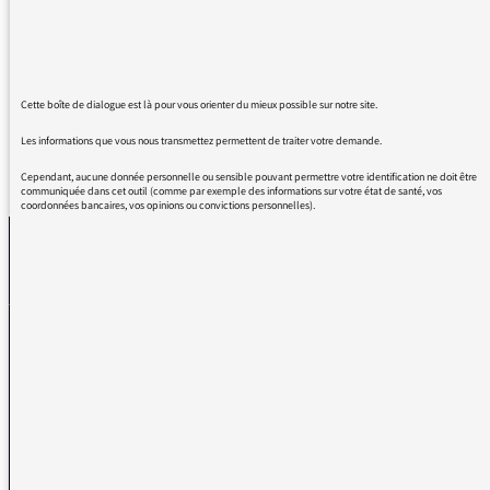
l'émission "l'Expérience" sur la chanson de
Medhi, c'est très beau et ça donne de la force
!
Cette boîte de dialogue est là pour vous orienter du mieux possible sur notre site.
Les informations que vous nous transmettez permettent de traiter votre demande.
REVENIR AUX MESSAGES
Cependant, aucune donnée personnelle ou sensible pouvant permettre votre identification ne doit être
communiquée dans cet outil (comme par exemple des informations sur votre état de santé, vos
coordonnées bancaires, vos opinions ou convictions personnelles).
La médiatrice
VOUS AVEZ UN PROBLÈME DE RÉCEPTION ?
Remplissez l’un de nos formulaires afin que nous puissions vous aider.