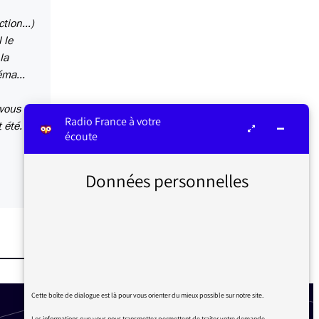
tion...)
 le
la
éma...
 vous
Radio France à votre
 été.
écoute
Données personnelles
Cette boîte de dialogue est là pour vous orienter du mieux possible sur notre site.
Les informations que vous nous transmettez permettent de traiter votre demande.