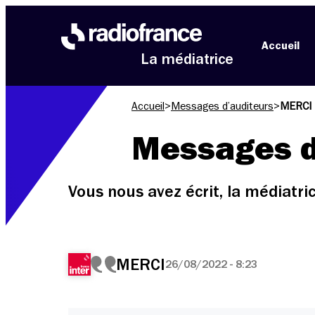
Aller au menu
Aller au contenu
Aller au pied de page
Accueil
La médiatrice
Accueil
>
Messages d’auditeurs
>
MERCI
Messages d
Vous nous avez écrit, la médiatr
MERCI
26/08/2022 - 8:23