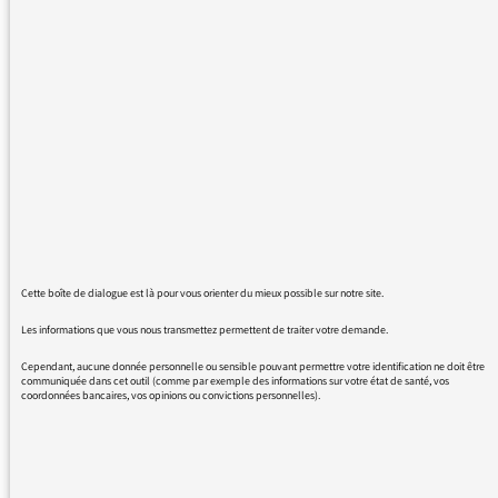
préférée.
Mais je voulais surtout, Monsieur, vous
remercier pour vos 3 ans de travail sur france
inter et vous souhaite bonne continuation.
27/06/2018 - 11:51
Cette boîte de dialogue est là pour vous orienter du mieux possible sur notre site.
Je suis désolé pour les publicités que vous
Les informations que vous nous transmettez permettent de traiter votre demande.
évoquez et qui vous sont pénibles, mais les
quelques plages publicitaires que nous avons
Cependant, aucune donnée personnelle ou sensible pouvant permettre votre identification ne doit être
communiquée dans cet outil (comme par exemple des informations sur votre état de santé, vos
sont indispensables à notre budget, afin de
coordonnées bancaires, vos opinions ou convictions personnelles).
poursuivre notre développement. Mais surtout
un grand merci pour votre petit message
sympathique à mon égard. Cela compense les
quelques autres blessants ou injustes