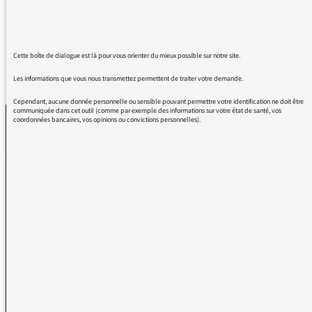
du bien...Bel été!
Cette boîte de dialogue est là pour vous orienter du mieux possible sur notre site.
REVENIR AUX MESSAGES
Les informations que vous nous transmettez permettent de traiter votre demande.
Cependant, aucune donnée personnelle ou sensible pouvant permettre votre identification ne doit être
communiquée dans cet outil (comme par exemple des informations sur votre état de santé, vos
coordonnées bancaires, vos opinions ou convictions personnelles).
La médiatrice
VOUS AVEZ UN PROBLÈME DE RÉCEPTION ?
Remplissez l’un de nos formulaires afin que nous puissions vous aider.
Réception FM/DAB