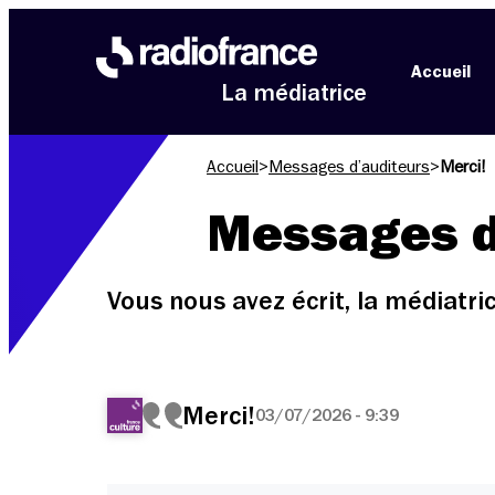
Aller au menu
Aller au contenu
Aller au pied de page
Accueil
La médiatrice
Accueil
>
Messages d’auditeurs
>
Merci!
Messages d
Vous nous avez écrit, la médiatr
Merci!
03/07/2026 - 9:39