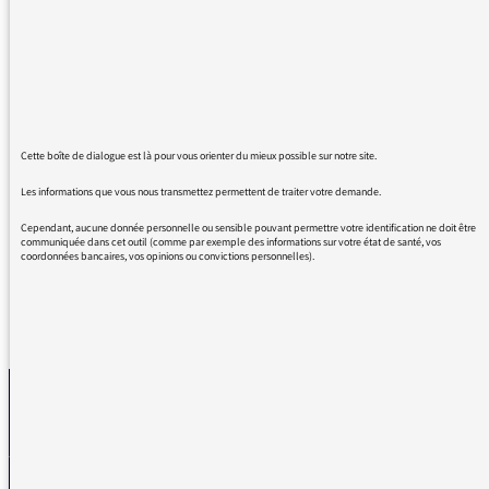
l'émission "La grande table" et en particulier
remercier Mme Olivia Gesbert pour ses
interviews lumineux et son humanité qui
permettent que se déploie toujours le meilleur
de ses invités. Ces un bonheur de l'écouter et
fait de ce média qu'est la radio un moment
Cette boîte de dialogue est là pour vous orienter du mieux possible sur notre site.
magique !
Les informations que vous nous transmettez permettent de traiter votre demande.
Bonne journée.
Cependant, aucune donnée personnelle ou sensible pouvant permettre votre identification ne doit être
communiquée dans cet outil (comme par exemple des informations sur votre état de santé, vos
coordonnées bancaires, vos opinions ou convictions personnelles).
REVENIR AUX MESSAGES
La médiatrice