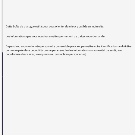
Pouvez-vous svp transmettre aux
réalisateurs.trices ?
Cette boîte de dialogue est là pour vous orienter du mieux possible sur notre site.
Les informations que vous nous transmettez permettent de traiter votre demande.
REVENIR AUX MESSAGES
Cependant, aucune donnée personnelle ou sensible pouvant permettre votre identification ne doit être
communiquée dans cet outil (comme par exemple des informations sur votre état de santé, vos
coordonnées bancaires, vos opinions ou convictions personnelles).
La médiatrice
VOUS AVEZ UN PROBLÈME DE RÉCEPTION ?
Remplissez l’un de nos formulaires afin que nous puissions vous aider.
Réception FM/DAB