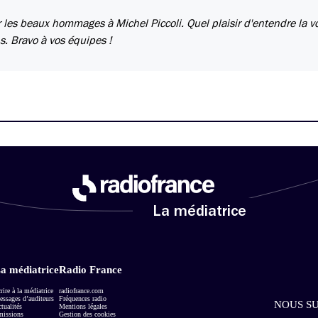
 les beaux hommages à Michel Piccoli. Quel plaisir d'entendre la v
. Bravo à vos équipes !
La médiatrice
a médiatrice
Radio France
rire à la médiatrice
radiofrance.com
ssages d’auditeurs
Fréquences radio
NOUS SU
tualités
Mentions légales
missions
Gestion des cookies