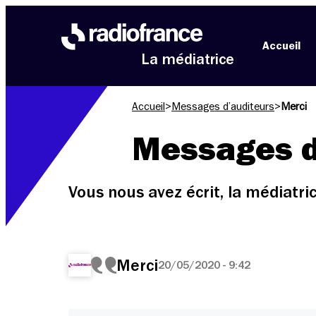
Aller au menu
Aller au contenu
Aller au pied de page
Accueil
La médiatrice
Accueil
>
Messages d’auditeurs
>
Merci
Messages d
Vous nous avez écrit, la médiatr
Merci
20/05/2020 - 9:42