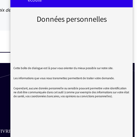
oix de
Données personnelles
Cette boîte de dialogue est là pour vous orienter du mieux possible sur notre site.
Les informations que vous nous transmettez permettent de traiter votre demande.
Cependant, aucune donnée personnelle ou sensible pouvant permettre votre identification
ne doit être communiquée dans cet outil (comme par exemple des informations sur votre état
de santé, vos coordonnées bancaires, vos opinions ou convictions personnelles).
IVRE SUR LES RÉSEAUX