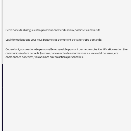
régal !
Auditeur de France Inter depuis cinquante
ans.
Cette boîte de dialogue est là pour vous orienter du mieux possible sur notre site.
Les informations que vous nous transmettez permettent de traiter votre demande.
Cependant, aucune donnée personnelle ou sensible pouvant permettre votre identification ne doit être
REVENIR AUX MESSAGES
communiquée dans cet outil (comme par exemple des informations sur votre état de santé, vos
coordonnées bancaires, vos opinions ou convictions personnelles).
La médiatrice
VOUS AVEZ UN PROBLÈME DE RÉCEPTION ?
Remplissez l’un de nos formulaires afin que nous puissions vous aider.