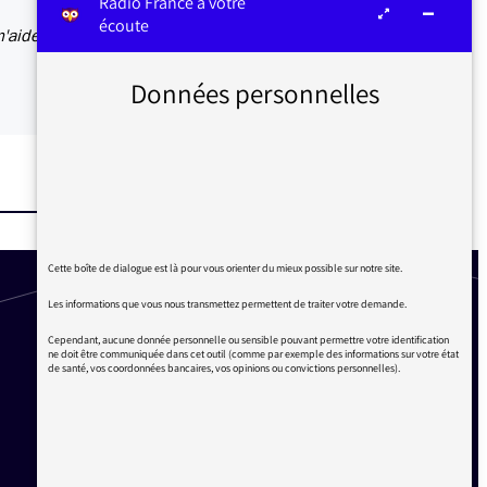
Radio France à votre
écoute
m'aidez
Données personnelles
Cette boîte de dialogue est là pour vous orienter du mieux possible sur notre site.
Les informations que vous nous transmettez permettent de traiter votre demande.
Cependant, aucune donnée personnelle ou sensible pouvant permettre votre identification
ne doit être communiquée dans cet outil (comme par exemple des informations sur votre état
de santé, vos coordonnées bancaires, vos opinions ou convictions personnelles).