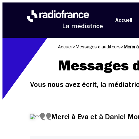
Aller au menu
Aller au contenu
Aller au pied de page
Accueil
La médiatrice
Accueil
>
Messages d’auditeurs
>
Merci à
Messages d
Vous nous avez écrit, la médiatr
Merci à Eva et à Daniel Mo