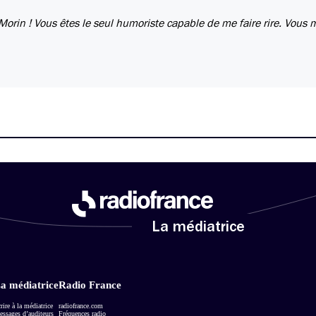
 Morin ! Vous êtes le seul humoriste capable de me faire rire. Vous 
La médiatrice
a médiatrice
Radio France
rire à la médiatrice
radiofrance.com
ssages d’auditeurs
Fréquences radio