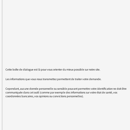
n’ont rien d’autre, parce qu’elle ne vaut pas
plus !! D’autres pauvres ont préféré mettre le
peu qu’ils avaient dans un toit et dans des
dettes, pour faire semblant d’avoir une vie
normale. Ceux-là n’en peuvent plus de faire
semblant, ceux-là ont quitté la tranquillité qui
vous arrangez bien. Vous préfériez croire à
leur théâtre d’ombres d’eux-mêmes, c’était
plus facile, plus confortable… et dans un
dernier tour de passe-passe vous avez
Cette boîte de dialogue est là pour vous orienter du mieux possible sur notre site.
applaudi quand le pouvoir prenait 100 balles
Les informations que vous nous transmettez permettent de traiter votre demande.
dans la caisse commune pour le glisser dans
leurs poches trouées d’impôts avec ces
Cependant, aucune donnée personnelle ou sensible pouvant permettre votre identification ne doit être
communiquée dans cet outil (comme par exemple des informations sur votre état de santé, vos
quelques mots sur vos antennes « le
coordonnées bancaires, vos opinions ou convictions personnelles).
mouvement s’essouffle, autrement dit :
Maintenant ça va bien, vous allez acheter vos
cadeaux pour Noël et vous rentrez chez vous.»
Quel mépris…