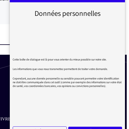
Données personnelles
Cette boîte de dialogue est là pour vous orienter du mieux possible sur notre site.
Les informations que vous nous transmettez permettent de traiter votre demande.
Cependant, aucune donnée personnelle ou sensible pouvant permettre votre identification
ne doit être communiquée dans cet outil (comme par exemple des informations sur votre état
de santé, vos coordonnées bancaires, vos opinions ou convictions personnelles).
IVRE SUR LES RÉSEAUX