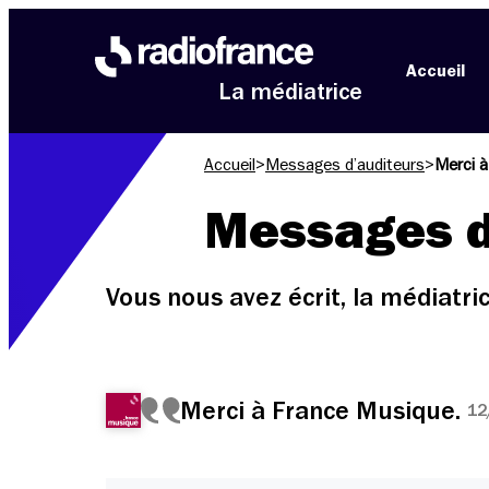
Aller au menu
Aller au contenu
Aller au pied de page
Accueil
La médiatrice
Accueil
>
Messages d’auditeurs
>
Merci 
Messages d
Vous nous avez écrit, la médiatr
Merci à France Musique.
12