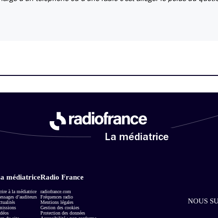
La médiatrice
a médiatrice
Radio France
rire à la médiatrice
radiofrance.com
ssages d’auditeurs
Fréquences radio
NOUS SU
tualités
Mentions légales
missions
Gestion des cookies
déos
Protection des données