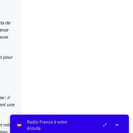
ts de
ance
ouve
ci pour
 : il
ment une
Radio France à votre
t mille
écoute
dien.