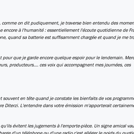
ie, comme on dit pudiquement, je traverse bien entendu des momen
he encore à l'humanité : essentiellement l'écoute quotidienne de Fr
ne, quand sa batterie est suffisamment chargée et quand je me tr
ant pour que je garde encore quelque espoir pour le lendemain. Mer
urs, producteurs.... ces voix qui accompagnent mes journées, ces
 souvent en tête quand je constate les bienfaits de vos programmes
ire Diterzi. L'entendre dans votre émission m'apporterait certaine
 qu'ils évitent les jugements à l'emporte-pièce. Un signe amical vau
harge d'un téléphone ou d'une radio c'est alléger le poids du quoti