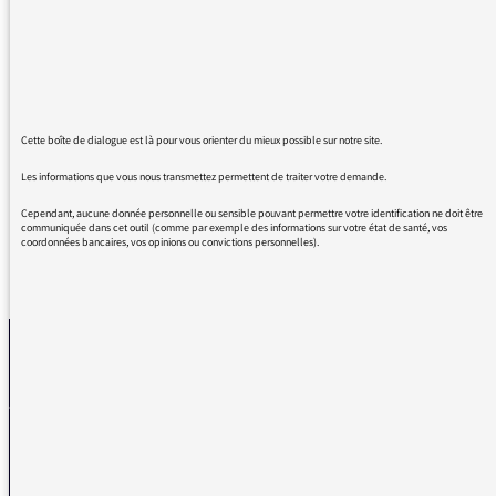
Jacques Monin et à son équipe pour leur
travail toujours rigoureux, l'émission est
passionnante ! Nous l'écoutons presque
toujours en déjeunant le samedi !!!
Belle retraite sûrement très active à Jacques
Cette boîte de dialogue est là pour vous orienter du mieux possible sur notre site.
Monin, et merci encore !
Les informations que vous nous transmettez permettent de traiter votre demande.
Cependant, aucune donnée personnelle ou sensible pouvant permettre votre identification ne doit être
communiquée dans cet outil (comme par exemple des informations sur votre état de santé, vos
coordonnées bancaires, vos opinions ou convictions personnelles).
REVENIR AUX MESSAGES
La médiatrice