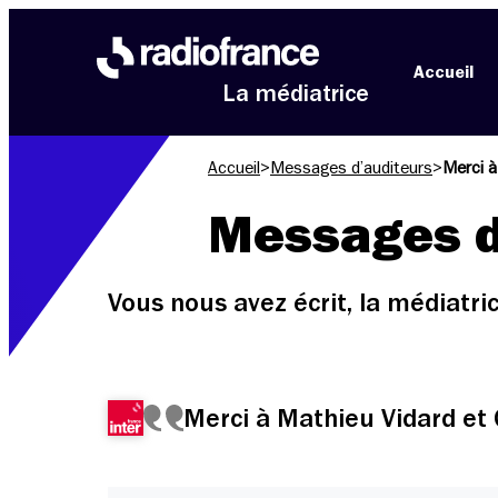
Aller au menu
Aller au contenu
Aller au pied de page
Accueil
La médiatrice
Accueil
>
Messages d’auditeurs
>
Merci à
Messages d
Vous nous avez écrit, la médiatr
Merci à Mathieu Vidard et 