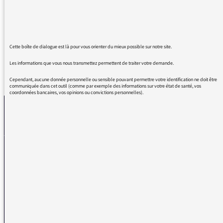
heureusement que les radios sont là... Force
au secteur culturel !!!
Cette boîte de dialogue est là pour vous orienter du mieux possible sur notre site.
Les informations que vous nous transmettez permettent de traiter votre demande.
REVENIR AUX MESSAGES
Cependant, aucune donnée personnelle ou sensible pouvant permettre votre identification ne doit être
communiquée dans cet outil (comme par exemple des informations sur votre état de santé, vos
coordonnées bancaires, vos opinions ou convictions personnelles).
La médiatrice
VOUS AVEZ UN PROBLÈME DE RÉCEPTION ?
Remplissez l’un de nos formulaires afin que nous puissions vous aider.
Réception FM/DAB