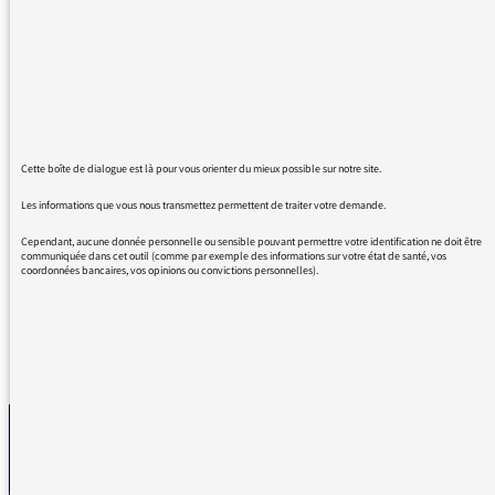
Je vous tire mon chapeau pour ce que vous
m'avez toujours apporté . J'ai un fils de 17 ans
qui écoute, tous les matins Daniel Morin , à
06h 55, et qui rit beaucoup , alors qu'il n'a
pas une super envie de se lever pour aller au
cours de Mr ou Mme Sprountz.
Alors merci à vous tous d'illuminer nos petits
Cette boîte de dialogue est là pour vous orienter du mieux possible sur notre site.
matins.
Les informations que vous nous transmettez permettent de traiter votre demande.
J'écoute France inter depuis toujours. Bises à
vous.
Cependant, aucune donnée personnelle ou sensible pouvant permettre votre identification ne doit être
communiquée dans cet outil (comme par exemple des informations sur votre état de santé, vos
coordonnées bancaires, vos opinions ou convictions personnelles).
REVENIR AUX MESSAGES