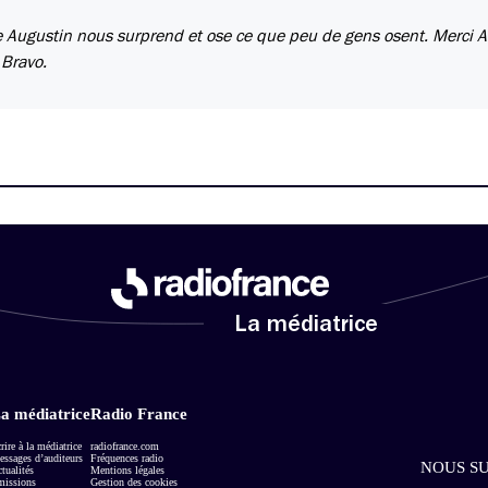
e Augustin nous surprend et ose ce que peu de gens osent. Merci 
 Bravo.
La médiatrice
a médiatrice
Radio France
rire à la médiatrice
radiofrance.com
ssages d’auditeurs
Fréquences radio
NOUS SU
tualités
Mentions légales
missions
Gestion des cookies