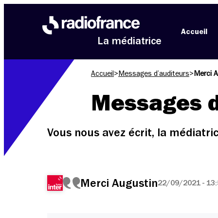
Aller au menu
Aller au contenu
Aller au pied de page
Accueil
La médiatrice
Accueil
>
Messages d’auditeurs
>
Merci A
Messages d
Vous nous avez écrit, la médiatr
Merci Augustin
22/09/2021 - 13