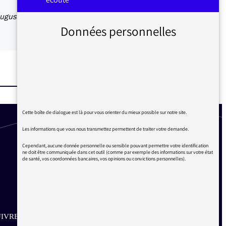
Augustin
Données personnelles
Cette boîte de dialogue est là pour vous orienter du mieux possible sur notre site.
Les informations que vous nous transmettez permettent de traiter votre demande.
Cependant, aucune donnée personnelle ou sensible pouvant permettre votre identification
ne doit être communiquée dans cet outil (comme par exemple des informations sur votre état
de santé, vos coordonnées bancaires, vos opinions ou convictions personnelles).
IVRE SUR LES RÉSEAUX