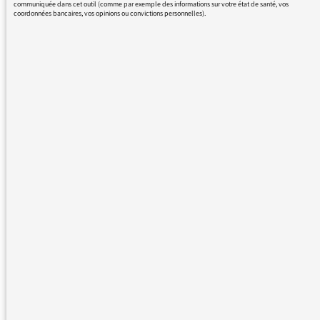
communiquée dans cet outil (comme par exemple des informations sur votre état de santé, vos
Et surtout continuez avec votre envie de
coordonnées bancaires, vos opinions ou convictions personnelles).
partage, votre joie, votre énergie positive,
votre engagement et merci pour la justesse, la
pertinence et la très grande qualité des
reportages et des émissions.
Des émissions comme carnets de campagne
constituent un véritable vent d'espoir face à
l'horizon sombre que nous dépeignent les
scientifiques et les chercheurs (faute d'action
au niveau des gouvernements ces dernières
décennies).
Mais aussi merci pour plein d'autres
émissions qui rythment, égayent, me font
rêver et m'évader, nourrissent et aiguisent
mon esprit et enrichissent mes journées (la
matinale, la tête au carrée, la bande à Nagui,
Babel-sur-Seine... entre autres!).