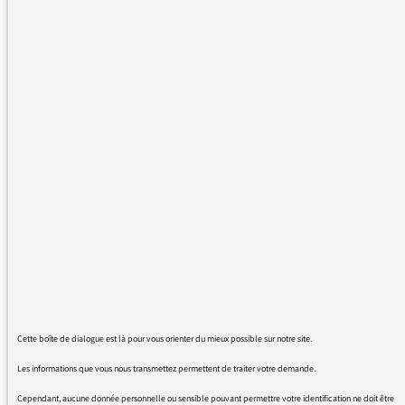
Je suis déjà dans une démarche visant à
réduire l'impact écologique de mon mode de
vie mais ces deux journées ont constitué un
véritable électrochoc et catalyseur de la
démarche. Je me suis lancée dans un défi au
coeur de la maison afin de dénicher tous les
objets en plastique pas indispensables et/ou
pas utiles. Je les assemble avec ma fille dans
une grande poche que je jeterai une fois le
défi finalisé. Je remplace aussi petit à petit
certains objets pour lesquels je n'avais pas
encore franchi le pas (serviettes hygiéniques
lavables, grille-pain en métal, on va tester
avec ma fille le dentifrice fait maison et
augmenter les achats en vrac avec des petites
Cette boîte de dialogue est là pour vous orienter du mieux possible sur notre site.
poches en tissu sont les prochaines étapes).
Les informations que vous nous transmettez permettent de traiter votre demande.
Merci !
Cependant, aucune donnée personnelle ou sensible pouvant permettre votre identification ne doit être