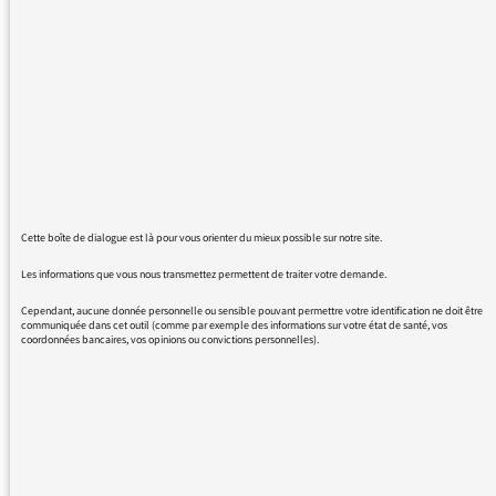
assidument depuis ma naissance. Je voulais
juste remercier et féliciter Benjamin Illy pour
ses reportages. Il est vraiment au dessus du
lot, quel que soit le sujet il arrive à en faire
une super histoire.
Merci à vous tous et particulièrement à lui!
Ps: je regrette beaucoup le départ de philippe
vandel...
Cette boîte de dialogue est là pour vous orienter du mieux possible sur notre site.
Les informations que vous nous transmettez permettent de traiter votre demande.
Cependant, aucune donnée personnelle ou sensible pouvant permettre votre identification ne doit être
communiquée dans cet outil (comme par exemple des informations sur votre état de santé, vos
28/08/2017 - 14:51
coordonnées bancaires, vos opinions ou convictions personnelles).
Merci de votre message que nous avons fait
suivre