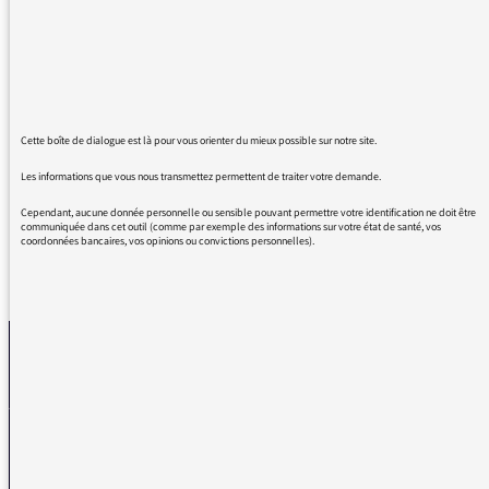
autant pleuré de rire ce matin, au volant de
ma voiture. Je n’ai pas relu L’Albatros depuis
le collège il y a 40 ans, mais la prochaine fois
que je le ferai je ne pourrai pas m’empêcher
de penser à cette séquence radiophonique…
Simple et honnête, tout ce que j’aime !
Cette boîte de dialogue est là pour vous orienter du mieux possible sur notre site.
Bravo !
Les informations que vous nous transmettez permettent de traiter votre demande.
Cependant, aucune donnée personnelle ou sensible pouvant permettre votre identification ne doit être
communiquée dans cet outil (comme par exemple des informations sur votre état de santé, vos
coordonnées bancaires, vos opinions ou convictions personnelles).
REVENIR AUX MESSAGES
La médiatrice