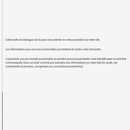
Clio et Martin Luminet particulièrement. Les
choix de morceaux que vous passez à
l'antenne m'ont fait découvrir de jolis textes,
bien écrits, bien 'posés' sur leur musique. Le
sujet de leurs textes nous parle forcément et
ils savent choisir les mots, les agencer entre
Cette boîte de dialogue est là pour vous orienter du mieux possible sur notre site.
eux pour nous toucher.
Bravo à eux. Merci à vous.
Les informations que vous nous transmettez permettent de traiter votre demande.
Cependant, aucune donnée personnelle ou sensible pouvant permettre votre identification ne doit être
communiquée dans cet outil (comme par exemple des informations sur votre état de santé, vos
coordonnées bancaires, vos opinions ou convictions personnelles).
REVENIR AUX MESSAGES
La médiatrice