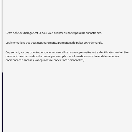
abordent tous les sujets sans discrimination,
toujours avec bienveillance, enthousiasme et
amour de la langue.
Nous vous regrettons déjà !
Sans préjugé pour la relève bien entendu.
Cette boîte de dialogue est là pour vous orienter du mieux possible sur notre site.
Les informations que vous nous transmettez permettent de traiter votre demande.
Cependant, aucune donnée personnelle ou sensible pouvant permettre votre identification ne doit être
communiquée dans cet outil (comme par exemple des informations sur votre état de santé, vos
coordonnées bancaires, vos opinions ou convictions personnelles).
REVENIR AUX MESSAGES
La médiatrice
VOUS AVEZ UN PROBLÈME DE RÉCEPTION ?
Remplissez l’un de nos formulaires afin que nous puissions vous aider.