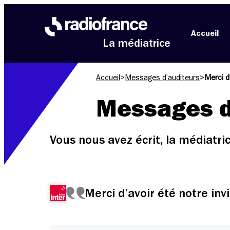
Aller au menu
Aller au contenu
Aller au pied de page
Accueil
La médiatrice
Accueil
>
Messages d’auditeurs
>
Merci d’
Messages d
Vous nous avez écrit, la médiatr
Merci d’avoir été notre invit