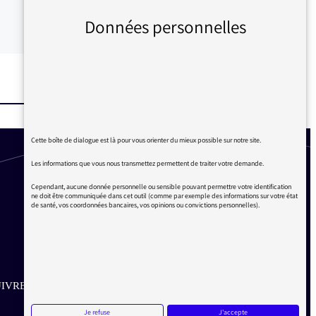
Données personnelles
Cette boîte de dialogue est là pour vous orienter du mieux possible sur notre site.
Les informations que vous nous transmettez permettent de traiter votre demande.
Cependant, aucune donnée personnelle ou sensible pouvant permettre votre identification
ne doit être communiquée dans cet outil (comme par exemple des informations sur votre état
de santé, vos coordonnées bancaires, vos opinions ou convictions personnelles).
IVRE SUR LES RÉSEAUX
Je refuse
J'accepte