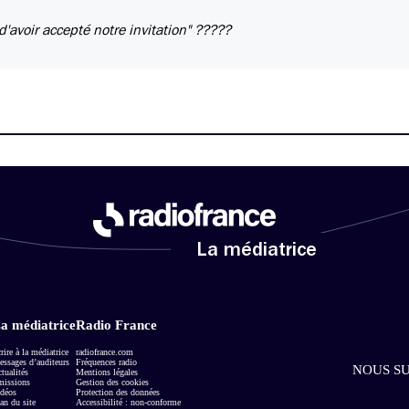
 d'avoir accepté notre invitation" ?????
La médiatrice
a médiatrice
Radio France
rire à la médiatrice
radiofrance.com
ssages d’auditeurs
Fréquences radio
NOUS SU
tualités
Mentions légales
missions
Gestion des cookies
déos
Protection des données
an du site
Accessibilité : non-conforme