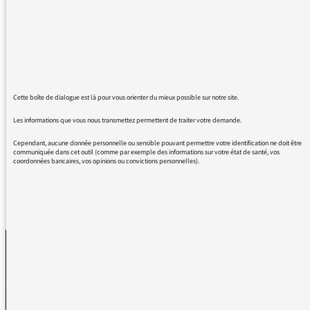
Merci d'avoir reçu cette jeune et formidable
journaliste. Je suis Blast depuis leurs débuts
et ce média honore le métier de l'information
(avec d'autres). Son livre a été recommandé
par monsieur Pierre Larrouturou sur le site de
Thinkerview. Bel hommage d'un "vieux" de ma
Cette boîte de dialogue est là pour vous orienter du mieux possible sur notre site.
génération à une jeunesse qui ne s'en laisse
Les informations que vous nous transmettez permettent de traiter votre demande.
pas conter. Merci pour votre travail !
Cependant, aucune donnée personnelle ou sensible pouvant permettre votre identification ne doit être
communiquée dans cet outil (comme par exemple des informations sur votre état de santé, vos
coordonnées bancaires, vos opinions ou convictions personnelles).
REVENIR AUX MESSAGES
La médiatrice