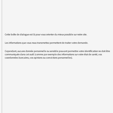
devienne un critère d'attribution des aides
sociales Il n'y a donc pas que des mécontents
(mais on ne parle que des mécontents !!)
Au delà de cette anecdote, je suis très souvent
contrarié par le déséquilibre de certains
Cette boîte de dialogue est là pour vous orienter du mieux possible sur notre site.
débats (le téléphone sonne, et du Grain à
Moudres). Très fréquemment, vous invitez
Les informations que vous nous transmettez permettent de traiter votre demande.
d'un côté un "technicien" qui défend tel ou tel
Cependant, aucune donnée personnelle ou sensible pouvant permettre votre identification ne doit être
projet (type stockage de Bure par exemple) et
communiquée dans cet outil (comme par exemple des informations sur votre état de santé, vos
coordonnées bancaires, vos opinions ou convictions personnelles).
en face un "écolo de conviction", représentant
un collectif plus ou moins organisé et
représentatif. Ce type de débat assymétrique
est assez pauvre, car la rationnalité obtue
s'oppose à la conviction sociétale.
Combien de fois ai-je compris que nous
sommes dans un débat de société plutot que
scientifique ? Vous devriez opposer à des
citoyens engagés "contre" des citoyens