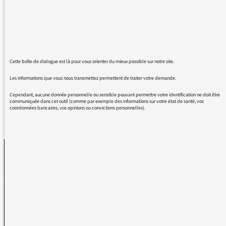
Vous m'enseignez autant que vous me bercez.
Vous avez nourri bien de mes journées, bien
de mes rêveries, bien de mes songes.
Cette boîte de dialogue est là pour vous orienter du mieux possible sur notre site.
Je vous en suis éternellement reconnaissante.
Les informations que vous nous transmettez permettent de traiter votre demande.
Cependant, aucune donnée personnelle ou sensible pouvant permettre votre identification ne doit être
communiquée dans cet outil (comme par exemple des informations sur votre état de santé, vos
coordonnées bancaires, vos opinions ou convictions personnelles).
REVENIR AUX MESSAGES
La médiatrice
VOUS AVEZ UN PROBLÈME DE RÉCEPTION ?