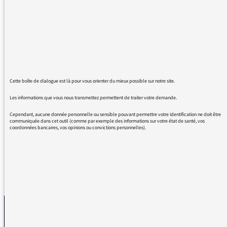
et des comédiens et la pertinence des invités
font de ce moment passé en votre compagnie
est vrai régal.
Comme certains font du binge-watching avec
les séries sur les plateformes, moi je fais du
binge-listening avec Autant en emporte
l’histoire.
Cette boîte de dialogue est là pour vous orienter du mieux possible sur notre site.
Et puis, je ne me lasse pas de la voix et du ton
de Stéphanie Duncan.
Les informations que vous nous transmettez permettent de traiter votre demande.
Cependant, aucune donnée personnelle ou sensible pouvant permettre votre identification ne doit être
Bravo à toute l’équipe.
communiquée dans cet outil (comme par exemple des informations sur votre état de santé, vos
coordonnées bancaires, vos opinions ou convictions personnelles).
REVENIR AUX MESSAGES