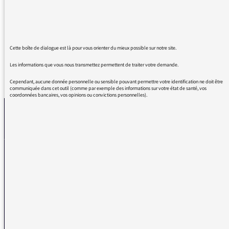
laissé tant d’espace à cette invitée essentielle
pour s’exprimer.
Cette boîte de dialogue est là pour vous orienter du mieux possible sur notre site.
Les informations que vous nous transmettez permettent de traiter votre demande.
REVENIR AUX MESSAGES
Cependant, aucune donnée personnelle ou sensible pouvant permettre votre identification ne doit être
communiquée dans cet outil (comme par exemple des informations sur votre état de santé, vos
coordonnées bancaires, vos opinions ou convictions personnelles).
La médiatrice
VOUS AVEZ UN PROBLÈME DE RÉCEPTION ?
Remplissez l’un de nos formulaires afin que nous puissions vous aider.
Réception FM/DAB