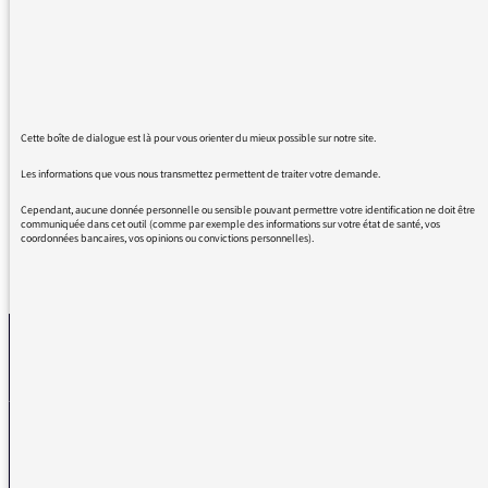
aux grands singes en passant par les
araignées et les neutrons, c’est à la fois
ludique et fouillé, passionnant.
Cela vaut également pour Science Chrono et
d’une manière générale pour l’ensemble de
Cette boîte de dialogue est là pour vous orienter du mieux possible sur notre site.
France Culture !
Les informations que vous nous transmettez permettent de traiter votre demande.
Cependant, aucune donnée personnelle ou sensible pouvant permettre votre identification ne doit être
communiquée dans cet outil (comme par exemple des informations sur votre état de santé, vos
coordonnées bancaires, vos opinions ou convictions personnelles).
REVENIR AUX MESSAGES
La médiatrice