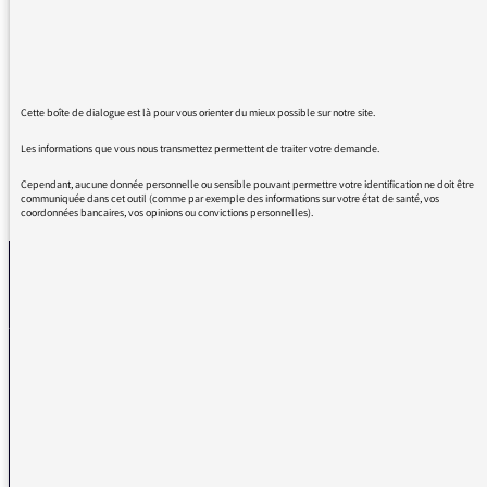
consensuelle Danièle Sallenave, que celles
qu'on nous sert à longueur de journée ici ou
ailleurs. Ça s'appelle le pluralisme d'opinions.
Continuez.
Cette boîte de dialogue est là pour vous orienter du mieux possible sur notre site.
Les informations que vous nous transmettez permettent de traiter votre demande.
Cependant, aucune donnée personnelle ou sensible pouvant permettre votre identification ne doit être
REVENIR AUX MESSAGES
communiquée dans cet outil (comme par exemple des informations sur votre état de santé, vos
coordonnées bancaires, vos opinions ou convictions personnelles).
La médiatrice
VOUS AVEZ UN PROBLÈME DE RÉCEPTION ?
Remplissez l’un de nos formulaires afin que nous puissions vous aider.