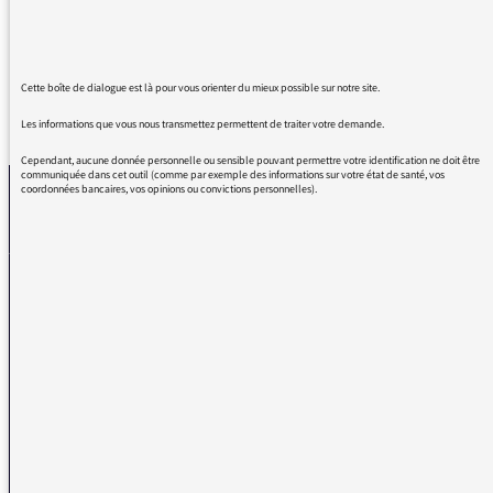
Une consolation.
Cette boîte de dialogue est là pour vous orienter du mieux possible sur notre site.
REVENIR AUX MESSAGES
Les informations que vous nous transmettez permettent de traiter votre demande.
Cependant, aucune donnée personnelle ou sensible pouvant permettre votre identification ne doit être
communiquée dans cet outil (comme par exemple des informations sur votre état de santé, vos
coordonnées bancaires, vos opinions ou convictions personnelles).
La médiatrice
VOUS AVEZ UN PROBLÈME DE RÉCEPTION ?
Remplissez l’un de nos formulaires afin que nous puissions vous aider.
Réception FM/DAB