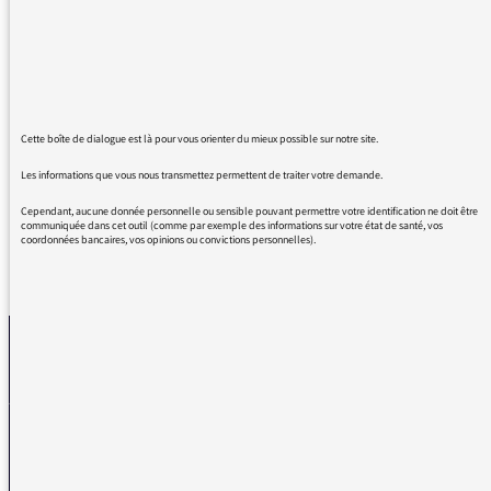
les histoires de famille évoquées aujourd’hui.
De belles histoires d’ailleurs !
Merci pour tout ce que vous nous donnez à
écouter !
Et puisque c’est le moment : tous mes bons
Cette boîte de dialogue est là pour vous orienter du mieux possible sur notre site.
vœux pour 2024 !
Les informations que vous nous transmettez permettent de traiter votre demande.
Cependant, aucune donnée personnelle ou sensible pouvant permettre votre identification ne doit être
communiquée dans cet outil (comme par exemple des informations sur votre état de santé, vos
coordonnées bancaires, vos opinions ou convictions personnelles).
REVENIR AUX MESSAGES
La médiatrice