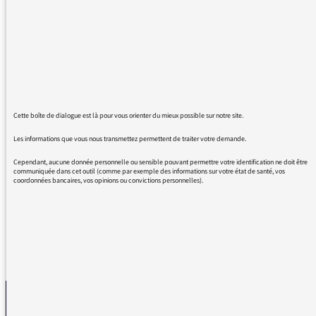
intervention, pour sa défense de l'HUMAIN,
pour sa précision des mots, pour l'éclairage
net et courageux sur le discours totalitaire.
On voudrait que nos dirigeants puissent avoir
ses convictions.
Cette boîte de dialogue est là pour vous orienter du mieux possible sur notre site.
Son doute est magnifique, il participe de la
Les informations que vous nous transmettez permettent de traiter votre demande.
vie contre la mort.
Cependant, aucune donnée personnelle ou sensible pouvant permettre votre identification ne doit être
communiquée dans cet outil (comme par exemple des informations sur votre état de santé, vos
MERCI à lui encore.
coordonnées bancaires, vos opinions ou convictions personnelles).
REVENIR AUX MESSAGES