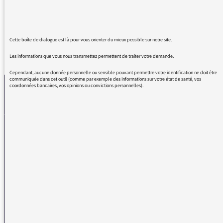
Un argumentaire clair, illustré. Bravo !
Cette boîte de dialogue est là pour vous orienter du mieux possible sur notre site.
REVENIR AUX MESSAGES
Les informations que vous nous transmettez permettent de traiter votre demande.
Cependant, aucune donnée personnelle ou sensible pouvant permettre votre identification ne doit être
communiquée dans cet outil (comme par exemple des informations sur votre état de santé, vos
coordonnées bancaires, vos opinions ou convictions personnelles).
La médiatrice
VOUS AVEZ UN PROBLÈME DE RÉCEPTION ?
Remplissez l’un de nos formulaires afin que nous puissions vous aider.
Réception FM/DAB