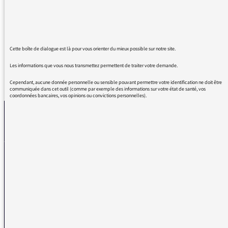
noire au réveil et vous avez ensoleillé mon
début de matinée. J'ai beaucoup ri et vous en
remercie.
Cette boîte de dialogue est là pour vous orienter du mieux possible sur notre site.
Les informations que vous nous transmettez permettent de traiter votre demande.
REVENIR AUX MESSAGES
Cependant, aucune donnée personnelle ou sensible pouvant permettre votre identification ne doit être
communiquée dans cet outil (comme par exemple des informations sur votre état de santé, vos
coordonnées bancaires, vos opinions ou convictions personnelles).
La médiatrice
VOUS AVEZ UN PROBLÈME DE RÉCEPTION ?
Remplissez l’un de nos formulaires afin que nous puissions vous aider.